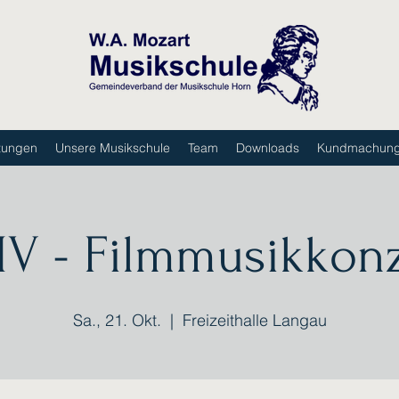
tungen
Unsere Musikschule
Team
Downloads
Kundmachun
V - Filmmusikkonz
Sa., 21. Okt.
  |  
Freizeithalle Langau