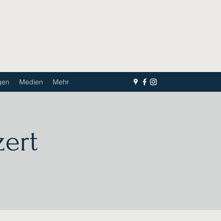
gen
Medien
Mehr
ert