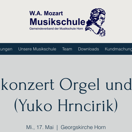
tungen
Unsere Musikschule
Team
Downloads
Kundmachun
konzert Orgel und
(Yuko Hrncirik)
Mi., 17. Mai
  |  
Georgskirche Horn