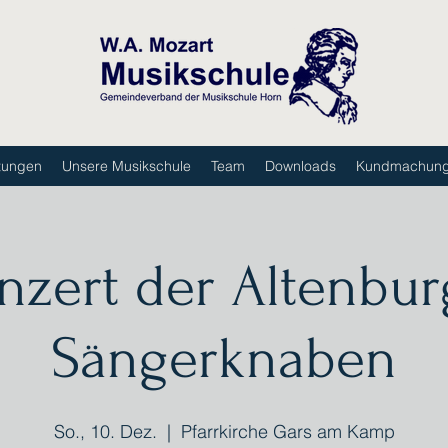
tungen
Unsere Musikschule
Team
Downloads
Kundmachun
nzert der Altenbur
Sängerknaben
So., 10. Dez.
  |  
Pfarrkirche Gars am Kamp