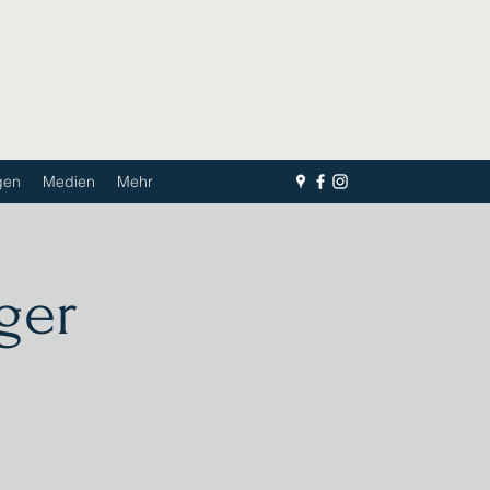
gen
Medien
Mehr
ger