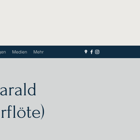
gen
Medien
Mehr
arald
flöte)