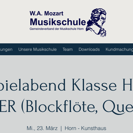
tungen
Unsere Musikschule
Team
Downloads
Kundmachun
pielabend Klasse H
R (Blockflöte, Quer
Mi., 23. März
  |  
Horn - Kunsthaus