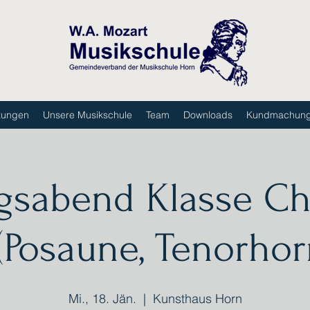
tungen
Unsere Musikschule
Team
Downloads
Kundmachun
gsabend Klasse Ch
Posaune, Tenorhorn
Mi., 18. Jän.
  |  
Kunsthaus Horn