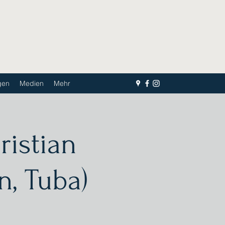
gen
Medien
Mehr
ristian
, Tuba)