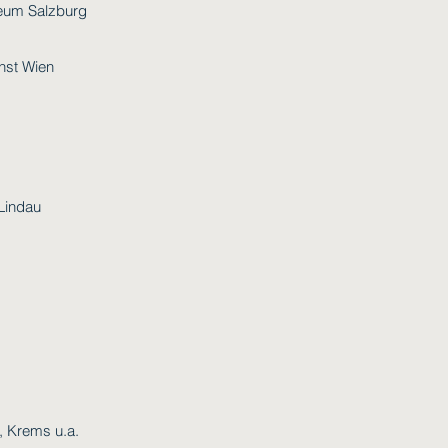
teum Salzburg
nst Wien
 Lindau
 Krems u.a.