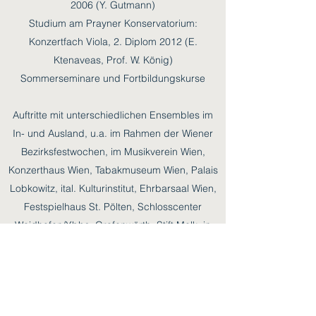
2006 (Y. Gutmann)
Studium am Prayner Konservatorium:
Konzertfach Viola, 2. Diplom 2012 (E.
Ktenaveas, Prof. W. König)
Sommerseminare und Fortbildungskurse
Auftritte mit unterschiedlichen Ensembles im
In- und Ausland, u.a. im Rahmen der Wiener
Bezirksfestwochen, im Musikverein Wien,
Konzerthaus Wien, Tabakmuseum Wien, Palais
Lobkowitz, ital. Kulturinstitut, Ehrbarsaal Wien,
Festspielhaus St. Pölten, Schlosscenter
Waidhofen/Ybbs, Grafenwörth, Stift Melk, in
Horn, Altenburg, Irnfritz und Geras, in Italien,
Deutschland, Slowenien und der Slowakei.
Zurück